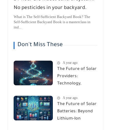
No pesticides in your backyard.
What is The Self-Sufficient Backyard Book? The
Self-Sufficient Backyard Book is a masterclass in
ind...
Don't Miss These
A year ago
The Future of Solar
Providers:
Technology,
Trends, and
A year ago
Predictions for
The Future of Solar
2026
Batteries: Beyond
Lithium-Ion