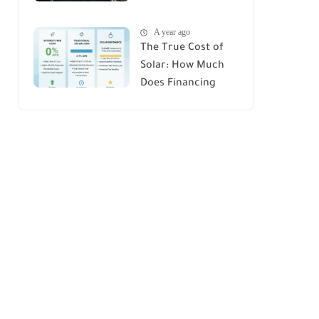
House : A
A year ago
Comprehensive
The True Cost of
Guide
Solar: How Much
Does Financing
Really Add Up?