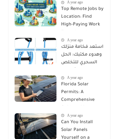
A year ago
Top Remote Jobs by
Location: Find
High-Paying Work
From Anywhere in
A year ago
2025
استعد فخامة منزلك
وهدوء مكتبك: الحل
السحري للتخلص
من كابوس الأسلاك
A year ago
مع Reusable Cable
Florida Solar
Ties Wire Cord
Permits: A
Organizer
Comprehensive
Guide to Licenses,
A year ago
Rules, and
Can You Install
Installation
Solar Panels
Requirements
Yourself on a