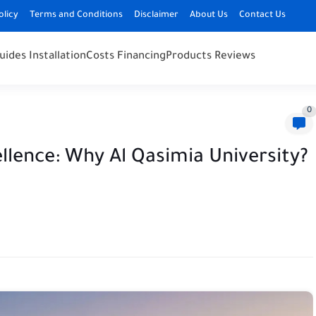
olicy
Terms and Conditions
Disclaimer
About Us
Contact Us
uides Installation
Costs Financing
Products Reviews
0
llence: Why Al Qasimia University?