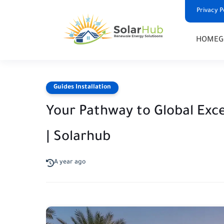
Privacy P
HOME
G
Guides Installation
Your Pathway to Global Exce
| Solarhub
A year ago