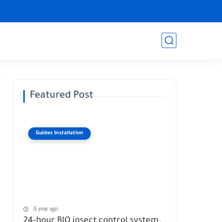
Featured Post
Guides Installation
A year ago
24-hour BIO insect control system.